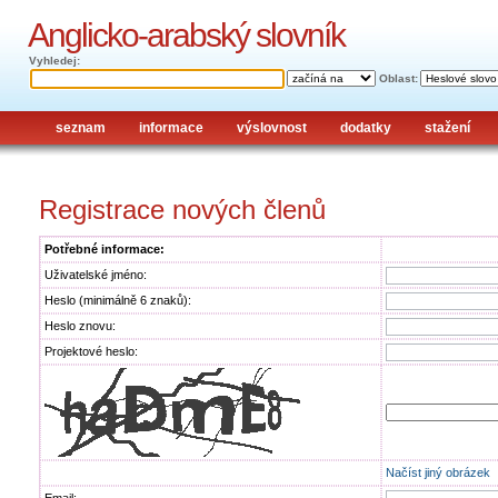
Anglicko-arabský slovník
Vyhledej:
Oblast:
seznam
informace
výslovnost
dodatky
stažení
Registrace nových členů
Potřebné informace:
Uživatelské jméno:
Heslo (minimálně 6 znaků):
Heslo znovu:
Projektové heslo:
Načíst jiný obrázek